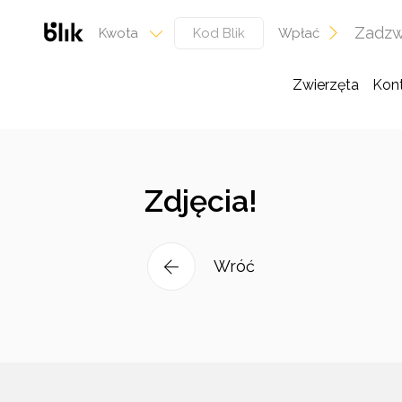
Zadzw
Wpłać
Kwota
Zwierzęta
Kon
Zdjęcia!
Wróć