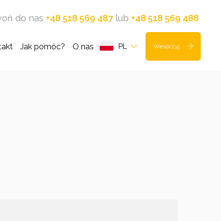
oń do nas
+48 518 569 487
lub
+48 518 569 488
takt
Jak pomóc?
O nas
PL
Wesprzyj