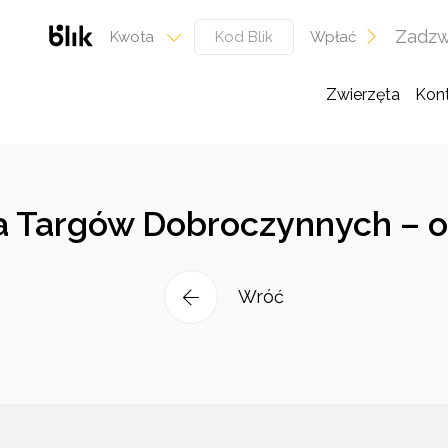
Zadzw
Wpłać
Kwota
Zwierzęta
Kon
ja Targów Dobroczynnych – 
Wróć