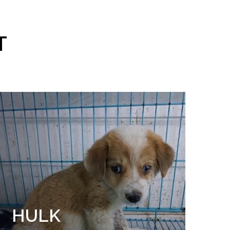
T
HULK