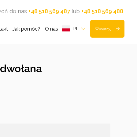
oń do nas
+48 518 569 487
lub
+48 518 569 488
takt
Jak pomóc?
O nas
PL
Wesprzyj
odwołana