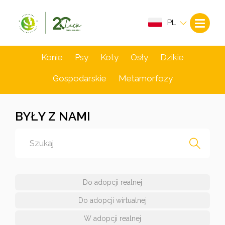
PL
Konie
Psy
Koty
Osły
Dzikie
Gospodarskie
Metamorfozy
BYŁY Z NAMI
Do adopcji realnej
Do adopcji wirtualnej
W adopcji realnej