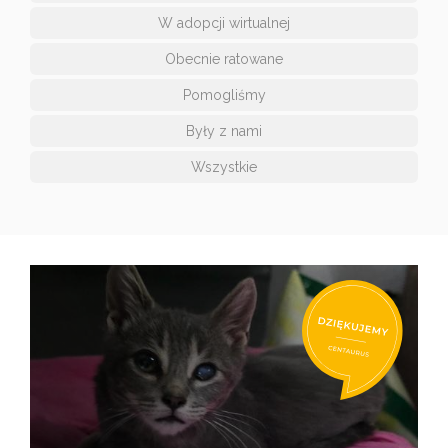
W adopcji wirtualnej
Obecnie ratowane
Pomogliśmy
Były z nami
Wszystkie