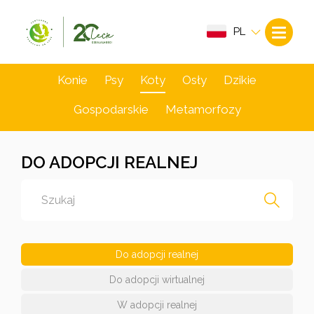
PL
Konie
Psy
Koty
Osły
Dzikie
Gospodarskie
Metamorfozy
DO ADOPCJI REALNEJ
Do adopcji realnej
Do adopcji wirtualnej
W adopcji realnej