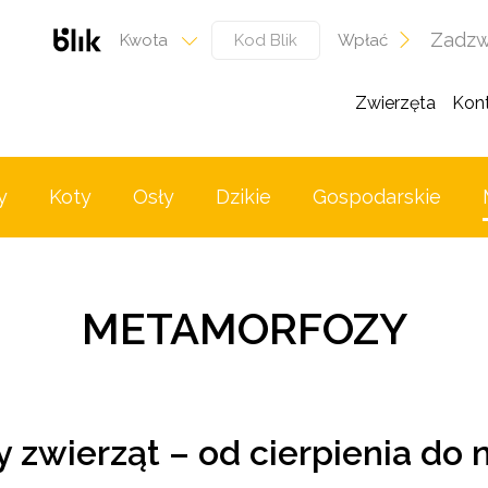
Zadzw
Wpłać
Kwota
Zwierzęta
Kon
y
Koty
Osły
Dzikie
Gospodarskie
METAMORFOZY
 zwierząt – od cierpienia do 