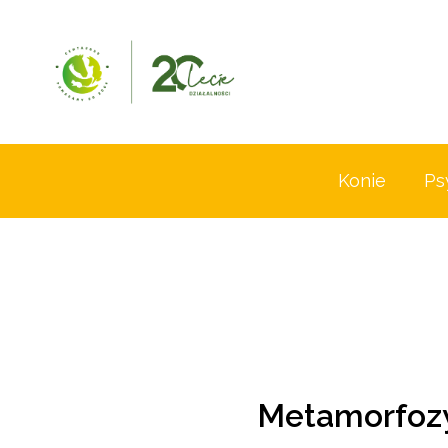
Konie
Ps
Metamorfozy