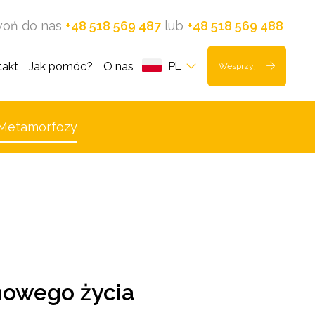
oń do nas
+48 518 569 487
lub
+48 518 569 488
takt
Jak pomóc?
O nas
PL
Wesprzyj
Metamorfozy
nowego życia