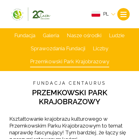
PL
Fundacja
Galeria
Nasze ośrodki
Ludzie
Sprawozdania Fundacji
Liczby
Przemkowski Park Krajobrazowy
FUNDACJA CENTAURUS
PRZEMKOWSKI PARK
KRAJOBRAZOWY
Kształtowanie krajobrazu kulturowego w
Przemkowskim Parku Krajobrazowym to temat
naprawdę fascynujący! Tym bardziej, że łączy się