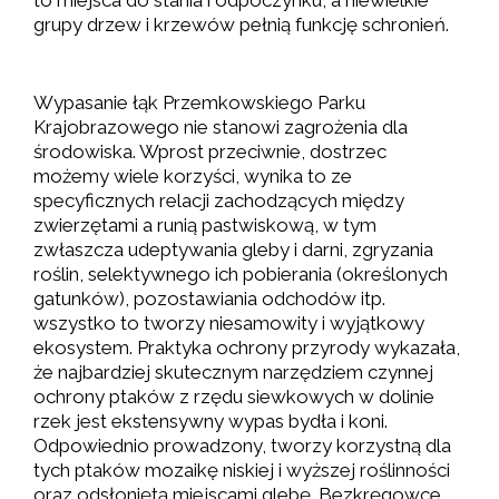
grupy drzew i krzewów pełnią funkcję schronień.
Wypasanie łąk Przemkowskiego Parku
Krajobrazowego nie stanowi zagrożenia dla
środowiska. Wprost przeciwnie, dostrzec
możemy wiele korzyści, wynika to ze
specyficznych relacji zachodzących między
zwierzętami a runią pastwiskową, w tym
zwłaszcza udeptywania gleby i darni, zgryzania
roślin, selektywnego ich pobierania (określonych
gatunków), pozostawiania odchodów itp.
wszystko to tworzy niesamowity i wyjątkowy
ekosystem. Praktyka ochrony przyrody wykazała,
że najbardziej skutecznym narzędziem czynnej
ochrony ptaków z rzędu siewkowych w dolinie
rzek jest ekstensywny wypas bydła i koni.
Odpowiednio prowadzony, tworzy korzystną dla
tych ptaków mozaikę niskiej i wyższej roślinności
oraz odsłoniętą miejscami glebę. Bezkręgowce