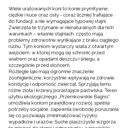
Wiele uratowanych koni to konie prymitywne,
ciężkie i kuce oraz osły - coraz liczniej trafiające
do fundacji, a nie wymagające typowej stajni.
Zwierzęta te trzymane w nienaturalnych dla nich
warunkach – właśnie stajniach, często mają
problemy zdrowotne wynikające z braku ciągłego
ruchu. Tym koniom wystarczy wiata z otwartym
wejściem, w której mogą się schronić przed
wiatrem oraz opadami deszczu i śniegu, a
szczególnie przed słońcem.
Rozległe łąki mają ogromne znaczenie
zoohigieniczne, korzystnie wpływają na zdrowie,
kondycję i odporność zwierząt. Sprzyjają temu
różne zioła i krzewy porastające pastwiska. Teren
użytku ekologicznego „Przemkowskie Bagno”
umożliwia koniom prawidłowy rozwój, spełnia
potrzeby socjalne, zapewnia swobodę poruszania
się co pozwalają zminimalizować ryzyko
wypadków i urazów. Suche piaszczyste wzgórza
to miejsca do stania i odpoczynku, a niewielkie