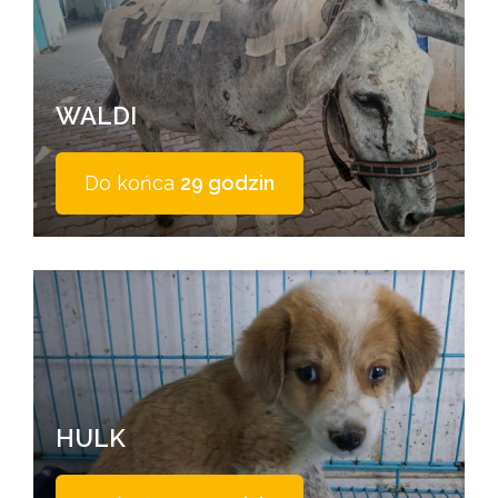
WALDI
Do końca
29 godzin
HULK