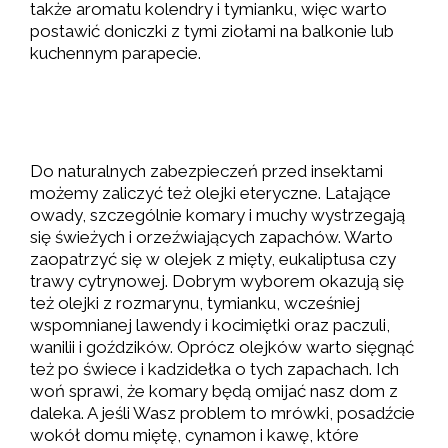
także aromatu kolendry i tymianku, więc warto
postawić doniczki z tymi ziołami na balkonie lub
kuchennym parapecie.
Do naturalnych zabezpieczeń przed insektami
możemy zaliczyć też olejki eteryczne. Latające
owady, szczególnie komary i muchy wystrzegają
się świeżych i orzeźwiających zapachów. Warto
zaopatrzyć się w olejek z mięty, eukaliptusa czy
trawy cytrynowej. Dobrym wyborem okazują się
też olejki z rozmarynu, tymianku, wcześniej
wspomnianej lawendy i kocimiętki oraz paczuli,
wanilii i goździków. Oprócz olejków warto sięgnąć
też po świece i kadzidełka o tych zapachach. Ich
woń sprawi, że komary będą omijać nasz dom z
daleka. A jeśli Wasz problem to mrówki, posadźcie
wokół domu miętę, cynamon i kawę, które