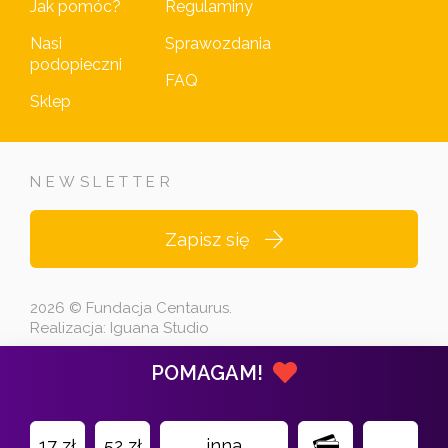
Jak pomóc?
Regulaminy
Nasi
Sprawozdania
podopieczni
FAQ
Sklep
NEWSLETTER
Zapisz się
2026 © Fundacja Centaurus.
Realizacja:
Iguana Studio
POMAGAM!
17 zł
52 zł
inna