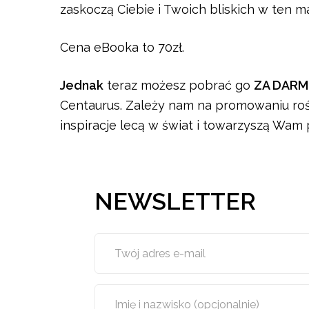
zaskoczą Ciebie i Twoich bliskich w ten m
Cena eBooka to 70zł.
Jednak
teraz możesz pobrać go
ZA DAR
Centaurus. Zależy nam na promowaniu rośli
inspiracje lecą w świat i towarzyszą Wam
NEWSLETTER
Twój adres e-mail
Imię i nazwisko (opcjonalnie)