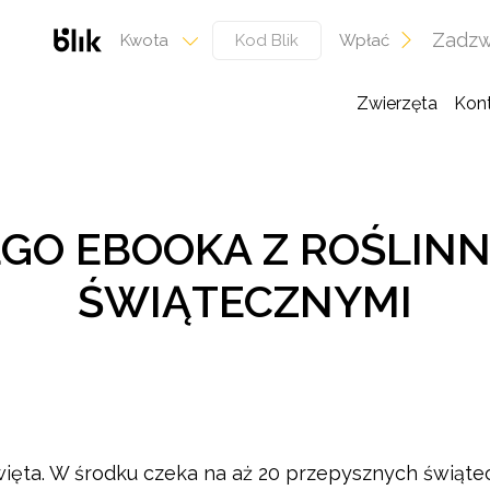
Zadzw
Wpłać
Kwota
Zwierzęta
Kon
GO EBOOKA Z ROŚLINN
ŚWIĄTECZNYMI
ięta. W środku czeka na aż 20 przepysznych świąte