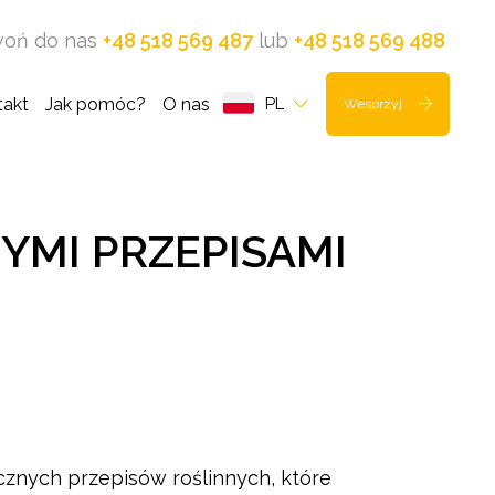
oń do nas
+48 518 569 487
lub
+48 518 569 488
takt
Jak pomóc?
O nas
PL
Wesprzyj
YMI PRZEPISAMI
cznych przepisów roślinnych, które