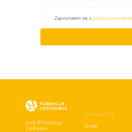
Zapoznałem się z
polityką prywatnoś
SPRAWDŹ
2026 © Fundacja
O nas
Centaurus.