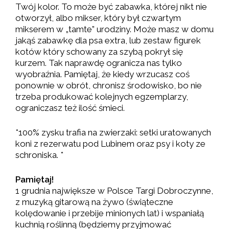
Twój kolor. To może być zabawka, której nikt nie
otworzył, albo mikser, który był czwartym
mikserem w „tamte” urodziny. Może masz w domu
jakąś zabawkę dla psa extra, lub zestaw figurek
kotów który schowany za szybą pokrył się
kurzem. Tak naprawdę ogranicza nas tylko
wyobraźnia. Pamiętaj, że kiedy wrzucasz coś
ponownie w obrót, chronisz środowisko, bo nie
trzeba produkować kolejnych egzemplarzy,
ograniczasz też ilość śmieci.
*100% zysku trafia na zwierzaki: setki uratowanych
koni z rezerwatu pod Lubinem oraz psy i koty ze
schroniska. *
Pamiętaj!
1 grudnia największe w Polsce Targi Dobroczynne,
z muzyką gitarową na żywo (świąteczne
kolędowanie i przebije minionych lat) i wspaniałą
kuchnią roślinną (będziemy przyjmować