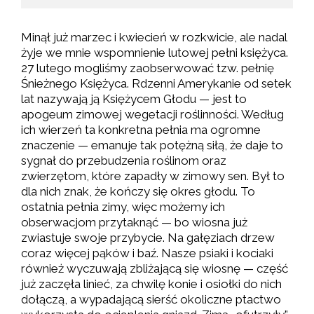
Minął już marzec i kwiecień w rozkwicie, ale nadal
żyje we mnie wspomnienie lutowej pełni księżyca.
27 lutego mogliśmy zaobserwować tzw. pełnię
Śnieżnego Księżyca. Rdzenni Amerykanie od setek
lat nazywają ją Księżycem Głodu — jest to
apogeum zimowej wegetacji roślinności. Według
ich wierzeń ta konkretna pełnia ma ogromne
znaczenie — emanuje tak potężną siłą, że daje to
sygnał do przebudzenia roślinom oraz
zwierzętom, które zapadły w zimowy sen. Był to
dla nich znak, że kończy się okres głodu. To
ostatnia pełnia zimy, więc możemy ich
obserwacjom przytaknąć — bo wiosna już
zwiastuje swoje przybycie. Na gałęziach drzew
coraz więcej pąków i baź. Nasze psiaki i kociaki
również wyczuwają zbliżającą się wiosnę — część
już zaczęła linieć, za chwilę konie i osiołki do nich
dołączą, a wypadającą sierść okoliczne ptactwo