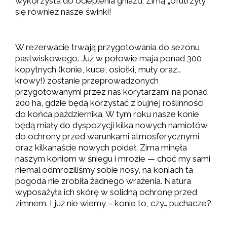
wykorzysta do ocieplenia gniazd. Zimą „ofutrzyły”
się również nasze świnki!
W rezerwacie trwają przygotowania do sezonu
pastwiskowego. Już w połowie maja ponad 300
kopytnych (konie, kuce, osiołki, muły oraz…
krowy!) zostanie przeprowadzonych
przygotowanymi przez nas korytarzami na ponad
200 ha, gdzie będą korzystać z bujnej roślinności
do końca października. W tym roku nasze konie
będą miały do dyspozycji kilka nowych namiotów
do ochrony przed warunkami atmosferycznymi
oraz kilkanaście nowych poideł. Zima minęła
naszym koniom w śniegu i mrozie — choć my sami
niemal odmroziliśmy sobie nosy, na koniach ta
pogoda nie zrobiła żadnego wrażenia. Natura
wyposażyła ich skórę w solidną ochronę przed
zimnem. I już nie wiemy – konie to, czy… puchacze?