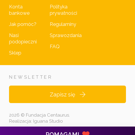
Konta
Polityka
bankowe
prywatności
Jak pomóc?
Regulaminy
Nasi
Sprawozdania
podopieczni
FAQ
Sklep
NEWSLETTER
Zapisz się
2026 © Fundacja Centaurus.
Realizacja:
Iguana Studio
POMAGAM!