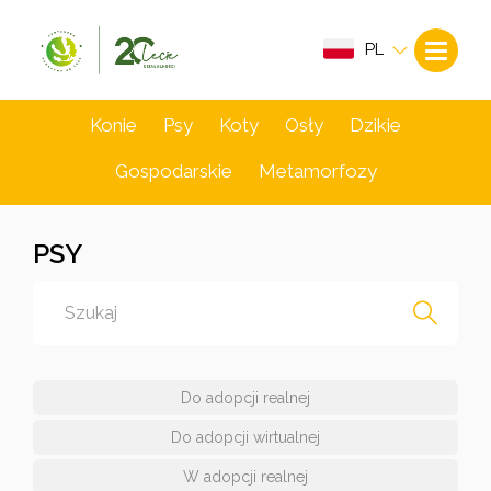
PL
Konie
Psy
Koty
Osły
Dzikie
Gospodarskie
Metamorfozy
PSY
Do adopcji realnej
Do adopcji wirtualnej
W adopcji realnej