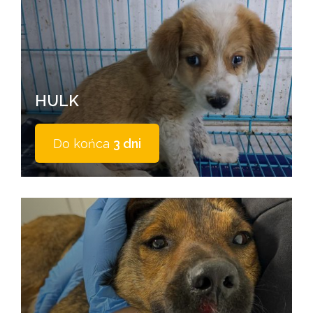
HULK
Do końca
3 dni