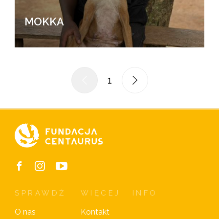
MOKKA
1
SPRAWDŹ
WIĘCEJ
INFO
O nas
Kontakt