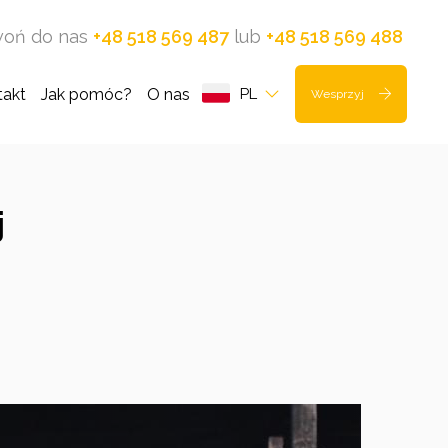
oń do nas
+48 518 569 487
lub
+48 518 569 488
takt
Jak pomóc?
O nas
PL
Wesprzyj
j