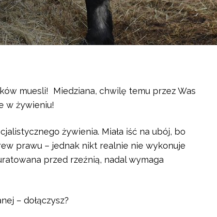
orków muesli! Miedziana, chwilę temu przez Was
e w żywieniu!
cjalistycznego żywienia. Miała iść na ubój, bo
rew prawu – jednak nikt realnie nie wykonuje
 uratowana przed rzeźnią, nadal wymaga
nej – dołączysz?