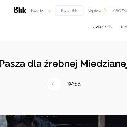
Zadzw
Wpłać
Kwota
Zwierzęta
Kon
Pasza dla źrebnej Miedziane
Wróć