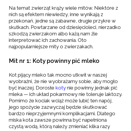
Na temat zwierząt krąży wiele mitów. Niektóre z
nich są efektem niewiedzy, inne wynikają z
przekonań, jedne są zabawne, drugie przykre w
skutkach. Powtarzane od dziesięcioleci, nierzadko
szkodzą zwierzakom albo każą nam źle
interpretować ich zachowania. Oto
najpopularniejsze mity o zwierzakach.
Mit nr 1: Koty powinny pić mleko
Kot pijący mleko tak mocno utkwił w naszej
wyobraźni, że nie wyobrażamy sobie, aby mogło
być inaczej. Dorosłe
koty
nie powinny jednak pić
mleka — ich układ pokarmowy nie toleruje laktozy.
Pomimo że kociak wciąż może lubić ten napój,
jego spożycie zazwyczaj będzie skutkować
bardzo nieprzyjemnymi komplikacjami. Dlatego
miska kota zawsze powinna być napełniona
czystą wodą, którą należy zmieniać kilka razy