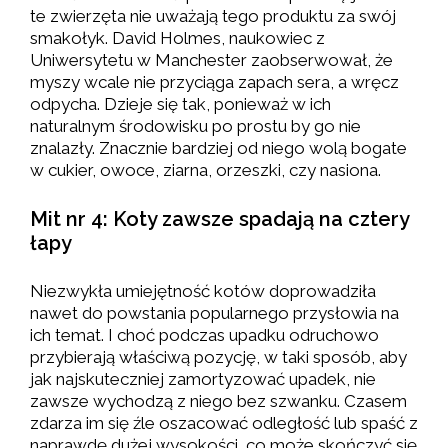
te zwierzęta nie uważają tego produktu za swój
smakołyk. David Holmes, naukowiec z
Uniwersytetu w Manchester zaobserwował, że
myszy wcale nie przyciąga zapach sera, a wręcz
odpycha. Dzieje się tak, ponieważ w ich
naturalnym środowisku po prostu by go nie
znalazły. Znacznie bardziej od niego wolą bogate
w cukier, owoce, ziarna, orzeszki, czy nasiona.
Mit nr 4: Koty zawsze spadają na cztery
łapy
Niezwykła umiejętność kotów doprowadziła
nawet do powstania popularnego przysłowia na
ich temat. I choć podczas upadku odruchowo
przybierają właściwą pozycję, w taki sposób, aby
jak najskuteczniej zamortyzować upadek, nie
zawsze wychodzą z niego bez szwanku. Czasem
zdarza im się źle oszacować odległość lub spaść z
naprawdę dużej wysokości, co może skończyć się