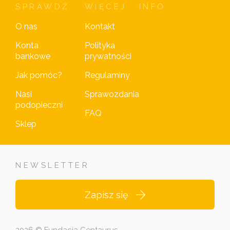
SPRAWDŹ
WIĘCEJ
INFO
O nas
Kontakt
Konta
Polityka
bankowe
prywatności
Jak pomóc?
Regulaminy
Nasi
Sprawozdania
podopieczni
FAQ
Sklep
NEWSLETTER
Zapisz się