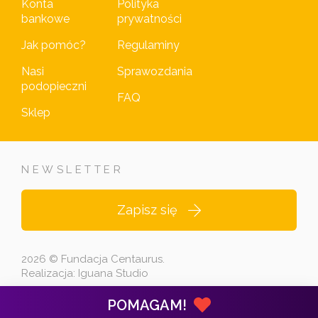
Konta
Polityka
bankowe
prywatności
Jak pomóc?
Regulaminy
Nasi
Sprawozdania
podopieczni
FAQ
Sklep
NEWSLETTER
Zapisz się
2026 © Fundacja Centaurus.
Realizacja:
Iguana Studio
POMAGAM!