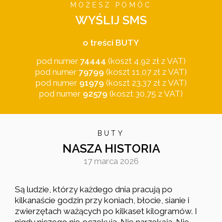
MOŻESZ POMÓC
WYŚLIJ SMS
o treści BUTY
pod numer
74444
(koszt 4,92 zł z VAT)
pod numer
79799
(koszt 11,07 zł z VAT)
pod numer
91979
(koszt 23.37 zł z VAT)
pod numer
92579
(koszt 30,75 z VAT)
BUTY
NASZA HISTORIA
17 marca 2026
Są ludzie, którzy każdego dnia pracują po
kilkanaście godzin przy koniach, błocie, sianie i
zwierzętach ważących po kilkaset kilogramów. I