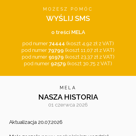
MOŻESZ POMÓC
WYŚLIJ SMS
o treści MELA
pod numer
74444
(koszt 4,92 zł z VAT)
pod numer
79799
(koszt 11,07 zł z VAT)
pod numer
91979
(koszt 23.37 zł z VAT)
pod numer
92579
(koszt 30,75 z VAT)
MELA
NASZA HISTORIA
01 czerwca 2026
Aktualizacja 20.07.2026