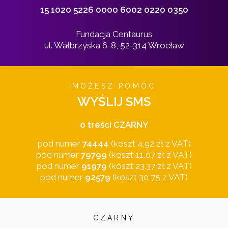
15 1020 5226 0000 6002 0220 0350
Fundacja Centaurus
ul. Wałbrzyska 6-8, 52-314 Wrocław
MOŻESZ POMÓC
WYŚLIJ SMS
o treści CZARNY
pod numer
74444
(koszt 4,92 zł z VAT)
pod numer
79799
(koszt 11,07 zł z VAT)
pod numer
91979
(koszt 23.37 zł z VAT)
pod numer
92579
(koszt 30,75 z VAT)
CZARNY