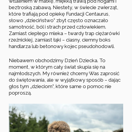
wtuleniem w matkę, miękką trawą pod nogami i
beztroską zabawą. Niestety, w świecie zwierząt,
które trafiają pod opiekę Fundacji Centaurus,
słowo „dzieciństwo” zbyt często oznaczało
samotność, ból i strach przed człowiekiem.
Zamiast ciepłego mleka – twardy trap ciężarówki
rzeźnickiej, zamiast łąki – ciasny, ciemny boks
handlarza lub betonowy kojec pseudohodowli.
Niebawem obchodzimy Dzień Dziecka. To
moment, w którym cały świat skupia się na
najmłodszych. My również chcemy Was zaprosić
do świętowania, ale w wyjątkowy sposób – dając
głos tym „dzieciom”, które same o pomoc nie
poproszą.