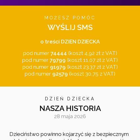
MOŻESZ POMÓC
WYŚLIJ SMS
o treści DZIEN DZIECKA
pod numer
74444
(koszt 4,92 zł z VAT)
pod numer
79799
(koszt 11,07 zł z VAT)
pod numer
91979
(koszt 23.37 zł z VAT)
pod numer
92579
(koszt 30,75 z VAT)
DZIEŃ DZIECKA
NASZA HISTORIA
28 maja 2026
Dzieciństwo powinno kojarzyć się z bezpiecznym