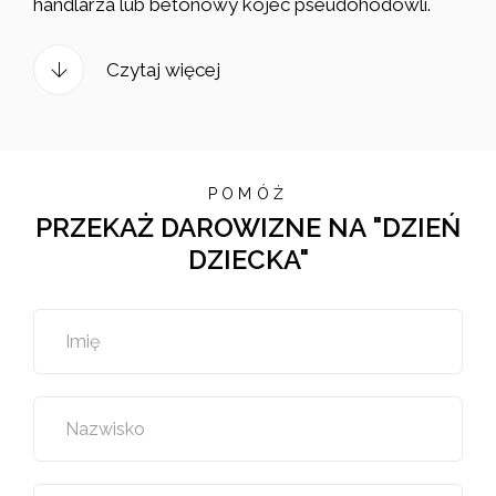
handlarza lub betonowy kojec pseudohodowli.
Czytaj więcej
POMÓŻ
PRZEKAŻ DAROWIZNE NA "DZIEŃ
DZIECKA"
Imię
Nazwisko