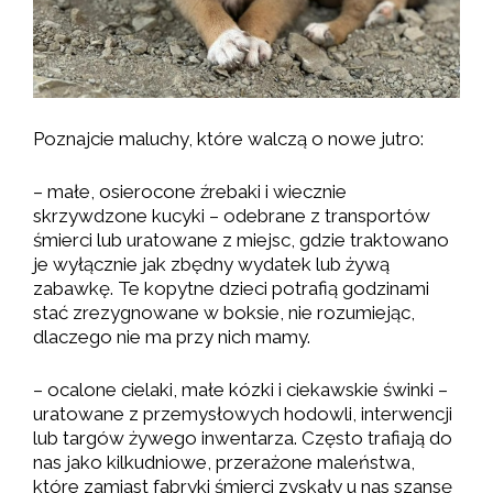
Poznajcie maluchy, które walczą o nowe jutro:
– małe, osierocone źrebaki i wiecznie
skrzywdzone kucyki – odebrane z transportów
śmierci lub uratowane z miejsc, gdzie traktowano
je wyłącznie jak zbędny wydatek lub żywą
zabawkę. Te kopytne dzieci potrafią godzinami
stać zrezygnowane w boksie, nie rozumiejąc,
dlaczego nie ma przy nich mamy.
– ocalone cielaki, małe kózki i ciekawskie świnki –
uratowane z przemysłowych hodowli, interwencji
lub targów żywego inwentarza. Często trafiają do
nas jako kilkudniowe, przerażone maleństwa,
które zamiast fabryki śmierci zyskały u nas szansę