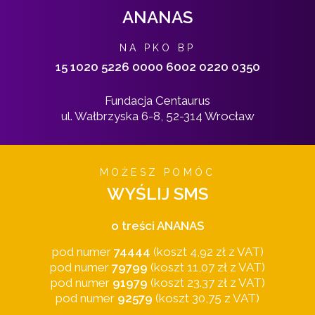
ANANAS
NA PKO BP
15 1020 5226 0000 6002 0220 0350
Fundacja Centaurus
ul. Wałbrzyska 6-8, 52-314 Wrocław
MOŻESZ POMÓC
WYŚLIJ SMS
o treści ANANAS
pod numer
74444
(koszt 4,92 zł z VAT)
pod numer
79799
(koszt 11,07 zł z VAT)
pod numer
91979
(koszt 23.37 zł z VAT)
pod numer
92579
(koszt 30,75 z VAT)