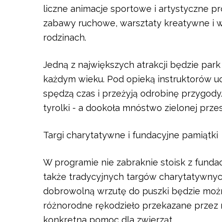
liczne animacje sportowe i artystyczne 
zabawy ruchowe, warsztaty kreatywne i w
rodzinach.
Jedną z największych atrakcji będzie par
każdym wieku. Pod opieką instruktorów u
spędzą czas i przeżyją odrobinę przygody
tyrolki - a dookoła mnóstwo zielonej prze
Targi charytatywne i fundacyjne pamiątki
W programie nie zabraknie stoisk z funda
także tradycyjnych targów charytatywnych
dobrowolną wrzutę do puszki będzie można
różnorodne rękodzieło przekazane przez
konkretna pomoc dla zwierząt.