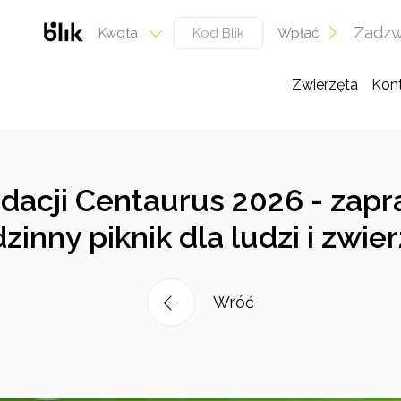
Zadzw
Wpłać
Kwota
Zwierzęta
Kon
dacji Centaurus 2026 - zapr
zinny piknik dla ludzi i zwie
Wróć