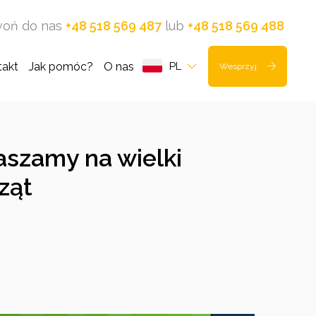
oń do nas
+48 518 569 487
lub
+48 518 569 488
takt
Jak pomóc?
O nas
PL
Wesprzyj
aszamy na wielki
rząt