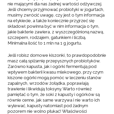
nie mającymi dla nas żadnej wartości odżywczej.
Jeśli chcemy przyjmować probiotyki w jogurtach,
musimy zwrócić uwagę, czy jest o tym informacja
na etykiecie, a także koniecznie przyjrzeć się
składowi: powinna być w nim informacja o tym,
jakie bakterie zawiera, z wyszczególnioną nazwą,
szczepem, rodzajem, gatunkiem i liczbą.
Minimalna ilość to 1 mln na 1 g jogurtu.
Jeśli robisz domowe kiszonki, to prawdopodobnie
masz całą spiżarnię przepysznych probiotyków.
Zarówno kapusta, jak i ogórki fermentują pod
wpływem bakterii kwasu mlekowego, przy czym
kiszone ogórki mogą pomóc w leczeniu stanów
zapalnych, wrzodów żołądka, poprawiają
trawienie i likwidują toksyny. Warto również
pamiętać o tym, że soki z kapusty i ogórków są
równie cenne, jak same warzywa i nie warto ich
wylewać, kapusty natomiast pod żadnym
pozorem nie wolno płukać! Właściwości