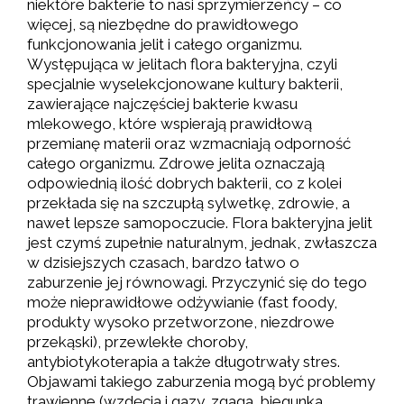
niektóre bakterie to nasi sprzymierzeńcy – co
więcej, są niezbędne do prawidłowego
funkcjonowania jelit i całego organizmu.
Występująca w jelitach flora bakteryjna, czyli
specjalnie wyselekcjonowane kultury bakterii,
zawierające najczęściej bakterie kwasu
mlekowego, które wspierają prawidłową
przemianę materii oraz wzmacniają odporność
całego organizmu. Zdrowe jelita oznaczają
odpowiednią ilość dobrych bakterii, co z kolei
przekłada się na szczupłą sylwetkę, zdrowie, a
nawet lepsze samopoczucie. Flora bakteryjna jelit
jest czymś zupełnie naturalnym, jednak, zwłaszcza
w dzisiejszych czasach, bardzo łatwo o
zaburzenie jej równowagi. Przyczynić się do tego
może nieprawidłowe odżywianie (fast foody,
produkty wysoko przetworzone, niezdrowe
przekąski), przewlekłe choroby,
antybiotykoterapia a także długotrwały stres.
Objawami takiego zaburzenia mogą być problemy
trawienne (wzdęcia i gazy, zgaga, biegunka,