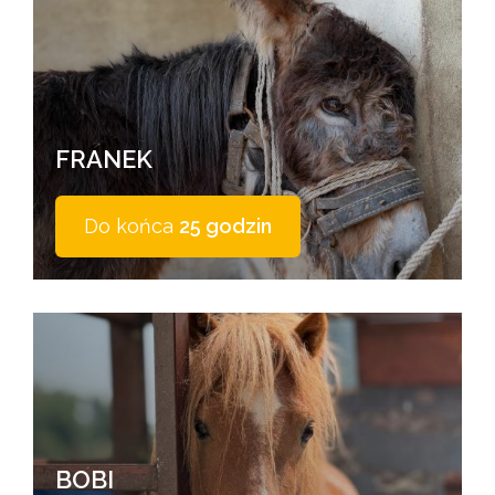
FRANEK
Do końca
25 godzin
BOBI