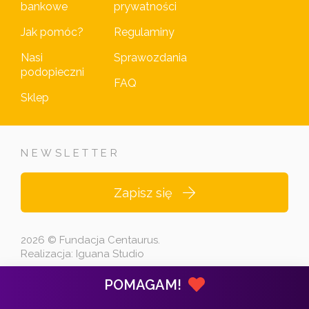
bankowe
prywatności
Jak pomóc?
Regulaminy
Nasi
Sprawozdania
podopieczni
FAQ
Sklep
NEWSLETTER
Zapisz się
2026 © Fundacja Centaurus.
Realizacja:
Iguana Studio
POMAGAM!