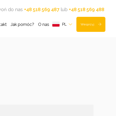
oń do nas
+48 518 569 487
lub
+48 518 569 488
takt
Jak pomóc?
O nas
PL
Wesprzyj