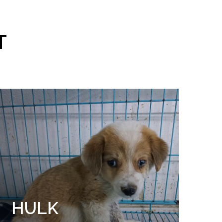
T
HULK