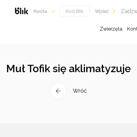
Zadzw
Wpłać
Kwota
Zwierzęta
Kon
Muł Tofik się aklimatyzuje
Wróć