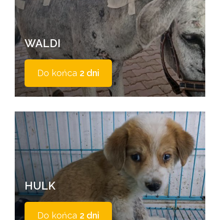
WALDI
Do końca
2 dni
HULK
Do końca
2 dni