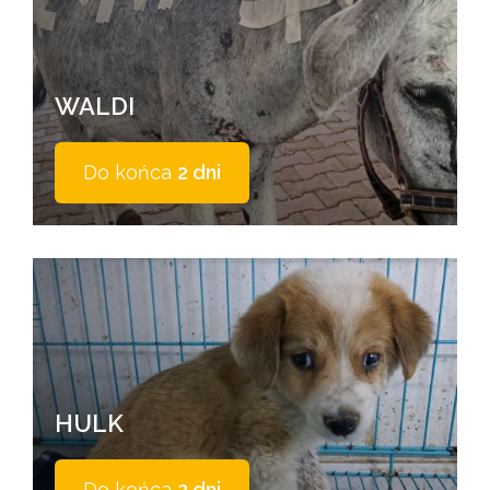
WALDI
Do końca
2 dni
HULK
Do końca
2 dni