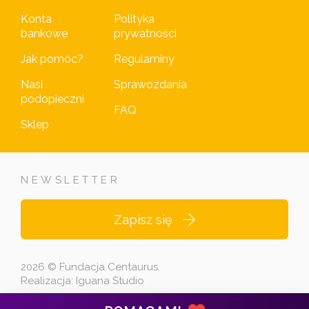
Konta
Polityka
bankowe
prywatności
Jak pomóc?
Regulaminy
Nasi
Sprawozdania
podopieczni
FAQ
Sklep
NEWSLETTER
Zapisz się
2026 © Fundacja Centaurus.
Realizacja:
Iguana Studio