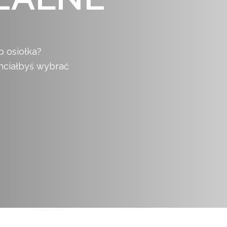
b osiołka?
hciałbyś wybrać