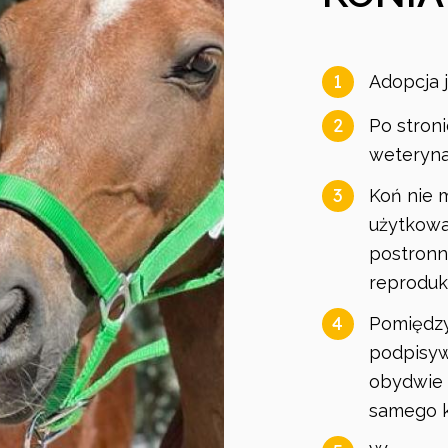
1
Adopcja j
2
Po stroni
weteryna
3
Koń nie 
użytkowa
postronne
reprodukc
4
Pomiędzy
podpisyw
obydwie 
samego ko