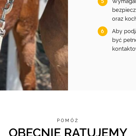
5
Wymagany
bezpiecz
oraz koc
6
Aby podj
być pełno
kontaktow
POMÓŻ
OBECNIE RATUJEMY