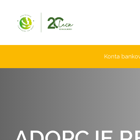
Konta banko
A
D
O
P
C
J
E
R