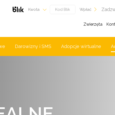
Zadzw
Wpłać
Kwota
Zwierzęta
Kont
we
Darowizny i SMS
Adopcje wirtualne
A
E
A
L
N
E