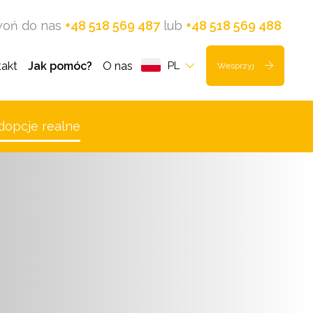
oń do nas
+48 518 569 487
lub
+48 518 569 488
akt
Jak pomóc?
O nas
PL
Wesprzyj
dopcje realne